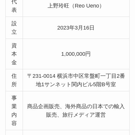
代
上野玲旺（Reo Ueno）
表
設
2023年3月16日
立
資
本
1,000,000円
金
住
〒231-0014 横浜市中区常盤町一丁目2番
所
地1サンネット関内ビル5階B号室
事
業
商品企画販売、海外商品の日本での輸入
内
販売、旅行メディア運営
容