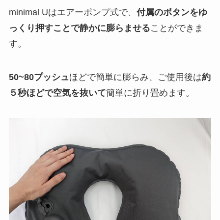
minimal Uはエアーポンプ式で、
付属のボタンをゆ
っくり押すことで静かに膨らませる
ことができま
す。
50~80プッシュ
ほどで簡単に膨らみ、ご使用後は
約
５秒ほどで空気を抜いて
簡単に折り畳めます。